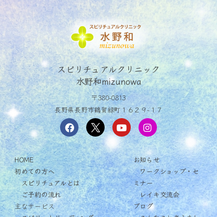
スピリチュアルクリニック
水野和mizunowa
〒380-0813
長野県長野市鶴賀緑町１６２９−１７
HOME
お知らせ
初めての方へ
ワークショップ・セ
スピリチュアルとは
ミナー
ご予約の流れ
レイキ交流会
主なサービス
ブログ