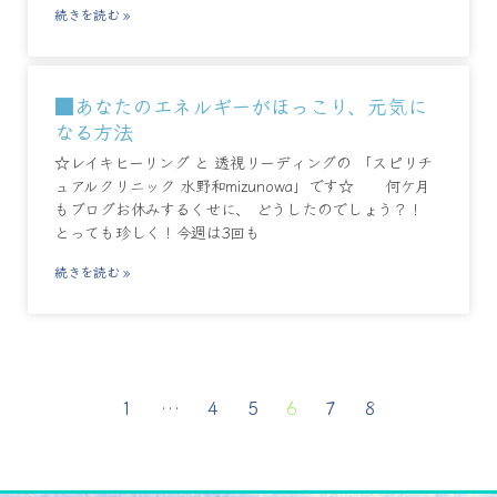
続きを読む »
■あなたのエネルギーがほっこり、元気に
なる方法
☆レイキヒーリング と 透視リーディングの 「スピリチ
ュアルクリニック 水野和mizunowa」です☆ 何ケ月
もブログお休みするくせに、 どうしたのでしょう？！
とっても珍しく！今週は3回も
続きを読む »
1
…
4
5
6
7
8