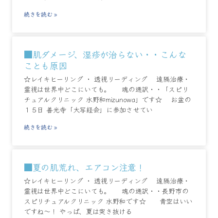
続きを読む »
■肌ダメージ、湿疹が治らない・・こんな
ことも原因
☆レイキヒーリング ・ 透視リーディング 遠隔治療・
霊視は世界中どこにいても。 魂の通訳・・「スピリ
チュアルクリニック 水野和mizunowa」です☆ お盆の
１５日 善光寺「大写経会」に参加させてい
続きを読む »
■夏の肌荒れ、エアコン注意！
☆レイキヒーリング ・ 透視リーディング 遠隔治療・
霊視は世界中どこにいても。 魂の通訳・・長野市の
スピリチュアルクリニック 水野和です☆ 青空はいい
ですね～！ やっぱ、夏は突き抜ける