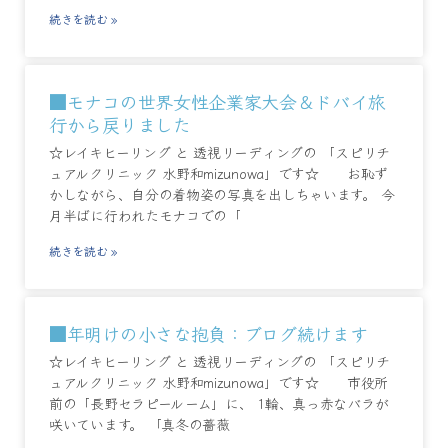
続きを読む »
■モナコの世界女性企業家大会＆ドバイ旅
行から戻りました
☆レイキヒーリング と 透視リーディングの 「スピリチ
ュアルクリニック 水野和mizunowa」です☆ お恥ず
かしながら、自分の着物姿の写真を出しちゃいます。 今
月半ばに行われたモナコでの「
続きを読む »
■年明けの小さな抱負：ブログ続けます
☆レイキヒーリング と 透視リーディングの 「スピリチ
ュアルクリニック 水野和mizunowa」です☆ 市役所
前の「長野セラピールーム」に、 1輪、真っ赤なバラが
咲いています。 「真冬の薔薇