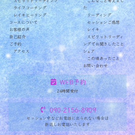
スピリットリーディング
こんなこと考えまし
ライフコーチング
た
レイキヒーリング
リーディング
コースについて
セッションご感想
お客様の声
レイキ
自己紹介
スピリットリーディ
ご予約
ングでお聞きしたこと
アクセス
シェア
この頃あったこと
お問い合わせ
WEB予約
24時間受付
090-2156-8909
セッション中など
お電話に出られない場合は
折返しお電話いたします