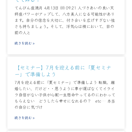
てんびん座満月 4月13日 ㈰ 09:21 人づきあいの良い天
秤座パワーがアップして、八方美人になる可能性があり
ます。自分の信念を大切に、付き合いを広げすぎない強
さも持ちましょう。そして、浮気心は横において、目の
前の人と
続きを読む »
【セミナー】7月を迎える前に「夏セミナ
ー」で準備しよう
7月を迎える前に「夏セミナー」で準備しよう 転職、離
婚したい、だけど・・思うように事が運ばなくてイライ
ラ自信がない子供が心配一生懸命やってるのにわかって
もらえない どうしたら幸せになれるの？ etc… 本当
の自分に気づけ
続きを読む »