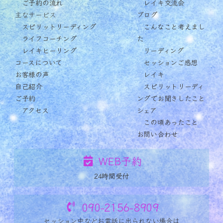
ご予約の流れ
レイキ交流会
主なサービス
ブログ
スピリットリーディング
こんなこと考えまし
ライフコーチング
た
レイキヒーリング
リーディング
コースについて
セッションご感想
お客様の声
レイキ
自己紹介
スピリットリーディ
ご予約
ングでお聞きしたこと
アクセス
シェア
この頃あったこと
お問い合わせ
WEB予約
24時間受付
090-2156-8909
セッション中など
お電話に出られない場合は