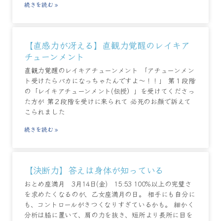
続きを読む »
【直感力が冴える】直観力覚醒のレイキア
チューンメント
直観力覚醒のレイキアチューンメント 「アチューンメン
ト受けたらバカになっちゃたんですよ～！！」 第１段階
の「レイキアチューンメント(伝授）」を受けてくださっ
た方が 第２段階を受けに来られて 必死のお顔で訴えて
こられました
続きを読む »
【決断力】答えは身体が知っている
おとめ座満月 3月14日(金) 15:53 100%以上の完璧さ
を求めたくなるのが、乙女座満月の日。 相手にも自分に
も、コントロールがきつくなりすぎているかも。 細かく
分析は脇に置いて、肩の力を抜き、短所より長所に目を