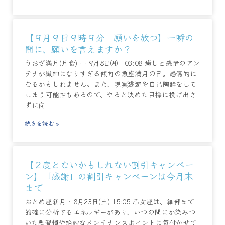
【９月９日９時９分 願いを放つ】一瞬の
間に、願いを言えますか？
うおざ満月(月食) … 9月8日㈪ 03:08 癒しと感情のアン
テナが繊細になりすぎる傾向の魚座満月の日。感傷的に
なるかもしれません。また、現実逃避や自己陶酔をして
しまう可能性もあるので、やると決めた目標に投げ出さ
ずに向
続きを読む »
【２度とないかもしれない割引キャンペー
ン】「感謝」の割引キャンペーンは今月末
まで
おとめ座新月…8月23日(土) 15:05 乙女座は、細部まで
的確に分析するエネルギーがあり、いつの間にか染みつ
いた悪習慣や絶妙なメンテナンスポイントに気付かせて