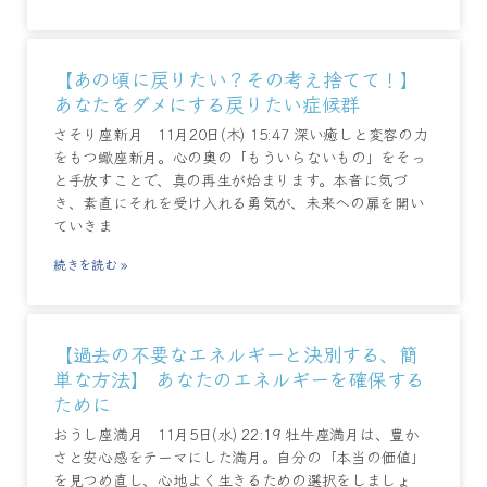
【あの頃に戻りたい？その考え捨てて！】
あなたをダメにする戻りたい症候群
さそり座新月 11月20日(木) 15:47 深い癒しと変容の力
をもつ蠍座新月。心の奥の「もういらないもの」をそっ
と手放すことで、真の再生が始まります。本音に気づ
き、素直にそれを受け入れる勇気が、未来への扉を開い
ていきま
続きを読む »
【過去の不要なエネルギーと決別する、簡
単な方法】 あなたのエネルギーを確保する
ために
おうし座満月 11月5日(水) 22:19 牡牛座満月は、豊か
さと安心感をテーマにした満月。自分の「本当の価値」
を見つめ直し、心地よく生きるための選択をしましょ