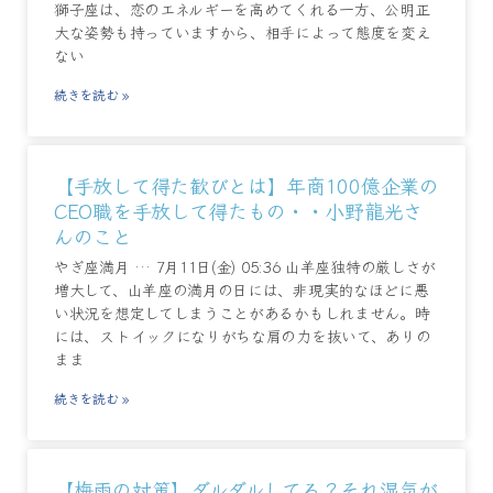
獅子座は、恋のエネルギーを高めてくれる一方、公明正
大な姿勢も持っていますから、相手によって態度を変え
ない
続きを読む »
【手放して得た歓びとは】年商100億企業の
CEO職を手放して得たもの・・小野龍光さ
んのこと
やぎ座満月 … 7月11日(金) 05:36 山羊座独特の厳しさが
増大して、山羊座の満月の日には、非現実的なほどに悪
い状況を想定してしまうことがあるかもしれません。時
には、ストイックになりがちな肩の力を抜いて、ありの
まま
続きを読む »
【梅雨の対策】ダルダルしてる？それ湿気が