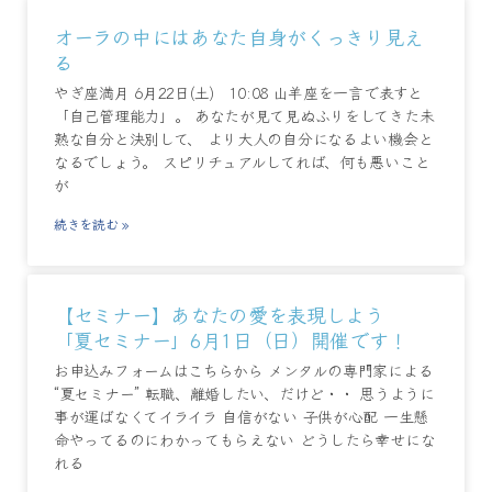
オーラの中にはあなた自身がくっきり見え
る
やぎ座満月 6月22日(土) 10:08 山羊座を一言で表すと
「自己管理能力」。 あなたが見て見ぬふりをしてきた未
熟な自分と決別して、 より大人の自分になるよい機会と
なるでしょう。 スピリチュアルしてれば、何も悪いこと
が
続きを読む »
【セミナー】あなたの愛を表現しよう
「夏セミナー」6月1日（日）開催です！
お申込みフォームはこちらから メンタルの専門家による
“夏セミナー” 転職、離婚したい、だけど・・ 思うように
事が運ばなくてイライラ 自信がない 子供が心配 一生懸
命やってるのにわかってもらえない どうしたら幸せにな
れる