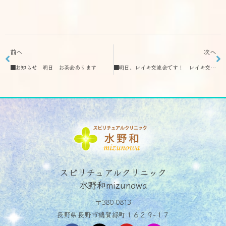
前へ
次へ
■お知らせ 明日 お茶会あります
■明日、レイキ交流会です！ レイキ交流会・お茶会・不思議クラブ日程
スピリチュアルクリニック
水野和mizunowa
〒380-0813
長野県長野市鶴賀緑町１６２９−１７