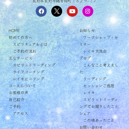
長野県長野市鶴賀緑町１６２９−１７
HOME
お知らせ
初めての方へ
ワークショップ・セ
スピリチュアルとは
ミナー
ご予約の流れ
レイキ交流会
主なサービス
ブログ
スピリットリーディング
こんなこと考えまし
ライフコーチング
た
レイキヒーリング
リーディング
コースについて
セッションご感想
お客様の声
レイキ
自己紹介
スピリットリーディ
ご予約
ングでお聞きしたこと
アクセス
シェア
この頃あったこと
お問い合わせ