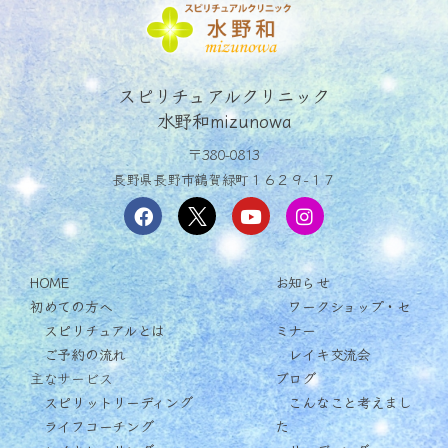
スピリチュアルクリニック
水野和mizunowa
〒380-0813
長野県長野市鶴賀緑町１６２９−１７
HOME
お知らせ
初めての方へ
ワークショップ・セ
スピリチュアルとは
ミナー
ご予約の流れ
レイキ交流会
主なサービス
ブログ
スピリットリーディング
こんなこと考えまし
ライフコーチング
た