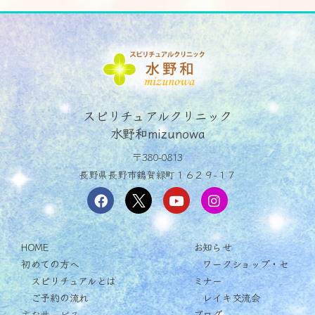
スピリチュアルクリニック
水野和mizunowa
〒380-0813
長野県長野市鶴賀緑町１６２９−１７
HOME
お知らせ
初めての方へ
ワークショップ・セ
スピリチュアルとは
ミナー
ご予約の流れ
レイキ交流会
主なサービス
ブログ