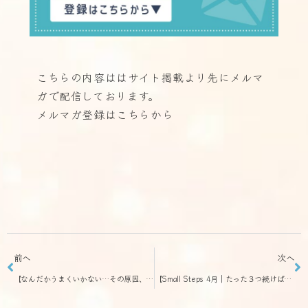
こちらの内容ははサイト掲載より先に
メルマ
ガで配信しております。
メルマガ登録はこちらから
前へ
次へ
【なんだかうまくいかない…その原因、“地に足がついていない”ことかもしれません – happy通信 3月18日106号】焦り・不安・停滞…それは“エネルギーの土台”が整っていないサイン
【Small Steps 4月｜たった３つ続けばいい理由 – happy通信 3月31日108号】