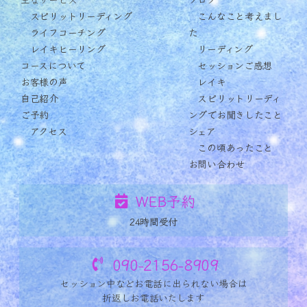
スピリットリーディング
こんなこと考えまし
ライフコーチング
た
レイキヒーリング
リーディング
コースについて
セッションご感想
お客様の声
レイキ
自己紹介
スピリットリーディ
ご予約
ングでお聞きしたこと
アクセス
シェア
この頃あったこと
お問い合わせ
WEB予約
24時間受付
090-2156-8909
セッション中など
お電話に出られない場合は
折返しお電話いたします