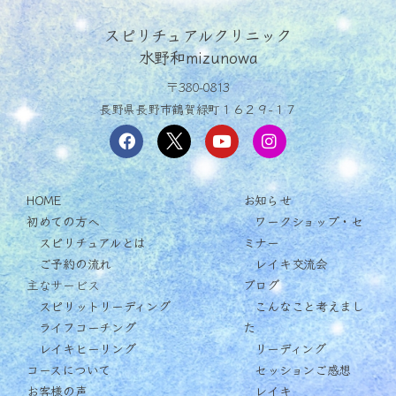
スピリチュアルクリニック
水野和mizunowa
〒380-0813
長野県長野市鶴賀緑町１６２９−１７
HOME
お知らせ
初めての方へ
ワークショップ・セ
スピリチュアルとは
ミナー
ご予約の流れ
レイキ交流会
主なサービス
ブログ
スピリットリーディング
こんなこと考えまし
ライフコーチング
た
レイキヒーリング
リーディング
コースについて
セッションご感想
お客様の声
レイキ