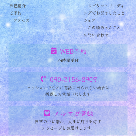
自己紹介
スピリットリーディ
ご予約
ングでお聞きしたこと
アクセス
シェア
この頃あったこと
お問い合わせ
WEB予約
24時間受付
090-2156-8909
セッション中など
お電話に出られない場合は
折返しお電話いたします
メルマガ登録
日常の中に潜む、人生に灯りを灯す
メッセージをお届けします。