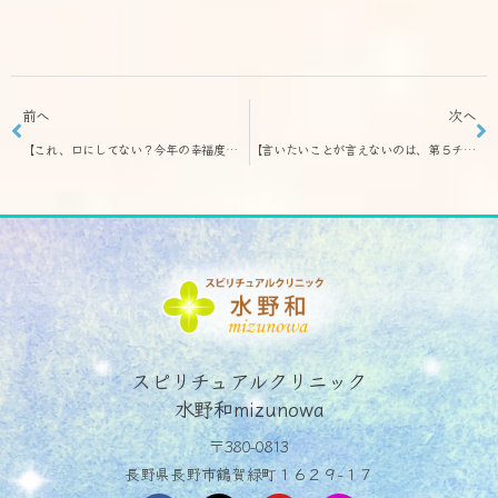
前へ
次へ
【これ、口にしてない？今年の幸福度を下げる言葉】これを手放せたら、心はずいぶん軽くなります
【言いたいことが言えないのは、第５チャクラが動いてないせいかも】言葉を飲み込むクセ、もう卒業しましょう！
スピリチュアルクリニック
水野和mizunowa
〒380-0813
長野県長野市鶴賀緑町１６２９−１７