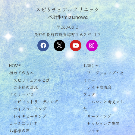
スピリチュアルクリニック
水野和mizunowa
〒380-0813
長野県長野市鶴賀緑町１６２９−１７
HOME
お知らせ
初めての方へ
ワークショップ・セ
スピリチュアルとは
ミナー
ご予約の流れ
レイキ交流会
主なサービス
ブログ
スピリットリーディング
こんなこと考えまし
ライフコーチング
た
レイキヒーリング
リーディング
コースについて
セッションご感想
お客様の声
レイキ