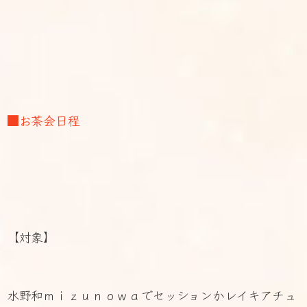
■お茶会日程
【対象】
水野和ｍｉｚｕｎｏｗａでセッションかレイキアチュ