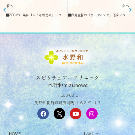
前へ
次へ
■ZOOMで 無料「レイキ瞑想会」ーコロナ不安対策「レイキ交流会」５月に４回
■白鳥監督の「リーディング」他全７作品がオンラインで公開中～５／３１
スピリチュアルクリニック
水野和mizunowa
〒380-0813
長野県長野市鶴賀緑町１６２９−１７
HOME
お知らせ