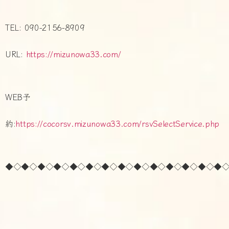
TEL: 090-2156-8909
URL:
https://mizunowa33.com/
WEB予
約:
https://cocorsv.mizunowa33.com/rsvSelectService.php
◆◇◆◇◆◇◆◇◆◇◆◇◆◇◆◇◆◇◆◇◆◇◆◇◆◇◆