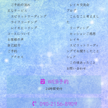
ご予約の流れ
レイキ交流会
主なサービス
ブログ
スピリットリーディング
こんなこと考えまし
ライフコーチング
た
レイキヒーリング
リーディング
コースについて
セッションご感想
お客様の声
レイキ
自己紹介
スピリットリーディ
ご予約
ングでお聞きしたこと
アクセス
シェア
この頃あったこと
お問い合わせ
WEB予約
24時間受付
090-2156-8909