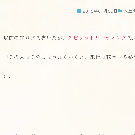
2015年01月05日
人生
以前のブログで書いたが、
スピリットリーディング
で
「この人はこのままうまくいくと、来世は転生する必
た。