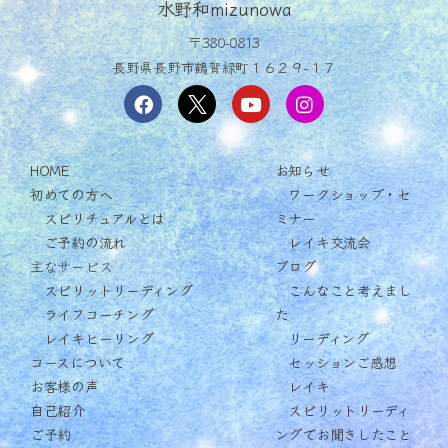
水野和mizunowa
〒380-0813
長野県長野市鶴賀緑町１６２９−１７
HOME
お知らせ
初めての方へ
ワークショップ・セ
スピリチュアルとは
ミナー
ご予約の流れ
レイキ交流会
主なサービス
ブログ
スピリットリーディング
こんなこと考えまし
ライフコーチング
た
レイキヒーリング
リーディング
コースについて
セッションご感想
お客様の声
レイキ
自己紹介
スピリットリーディ
ご予約
ングでお聞きしたこと