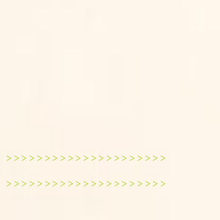
＞＞＞＞＞＞＞＞＞＞＞＞＞＞＞＞＞＞＞＞＞
＞＞＞＞＞＞＞＞＞＞＞＞＞＞＞＞＞＞＞＞＞