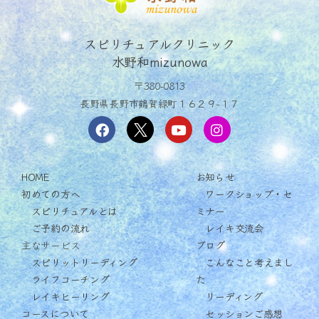
スピリチュアルクリニック
水野和mizunowa
〒380-0813
長野県長野市鶴賀緑町１６２９−１７
HOME
お知らせ
初めての方へ
ワークショップ・セ
スピリチュアルとは
ミナー
ご予約の流れ
レイキ交流会
主なサービス
ブログ
スピリットリーディング
こんなこと考えまし
ライフコーチング
た
レイキヒーリング
リーディング
コースについて
セッションご感想