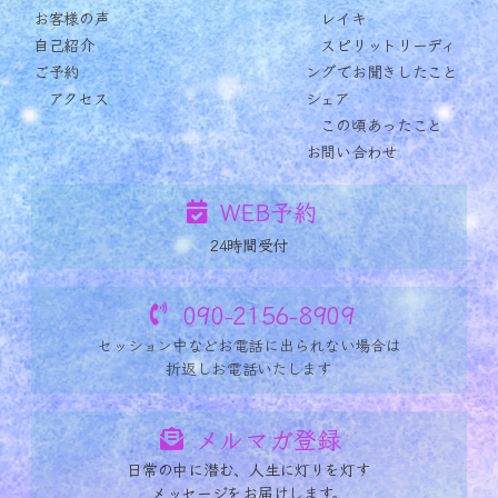
お客様の声
レイキ
自己紹介
スピリットリーディ
ご予約
ングでお聞きしたこと
アクセス
シェア
この頃あったこと
お問い合わせ
WEB予約
24時間受付
090-2156-8909
セッション中など
お電話に出られない場合は
折返しお電話いたします
メルマガ登録
日常の中に潜む、人生に灯りを灯す
メッセージをお届けします。